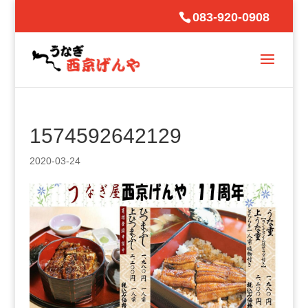
083-920-0908
1574592642129
2020-03-24